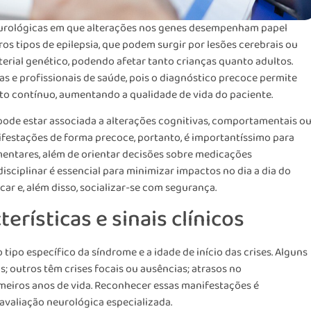
eurológicas em que alterações nos genes desempenham papel
ros tipos de epilepsia, que podem surgir por lesões cerebrais ou
terial genético, podendo afetar tanto crianças quanto adultos.
as e profissionais de saúde, pois o diagnóstico precoce permite
 contínuo, aumentando a qualidade de vida do paciente.
a pode estar associada a alterações cognitivas, comportamentais o
ifestações de forma precoce, portanto, é importantíssimo para
entares, além de orientar decisões sobre medicações
isciplinar é essencial para minimizar impactos no dia a dia do
car e, além disso, socializar-se com segurança.
terísticas e sinais clínicos
tipo específico da síndrome e a idade de início das crises. Alguns
 outros têm crises focais ou ausências; atrasos no
meiros anos de vida. Reconhecer essas manifestações é
avaliação neurológica especializada.