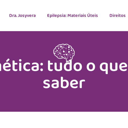
Dra. Josyvera
Epilepsia: Materiais Úteis
Direitos
nética: tudo o que
saber