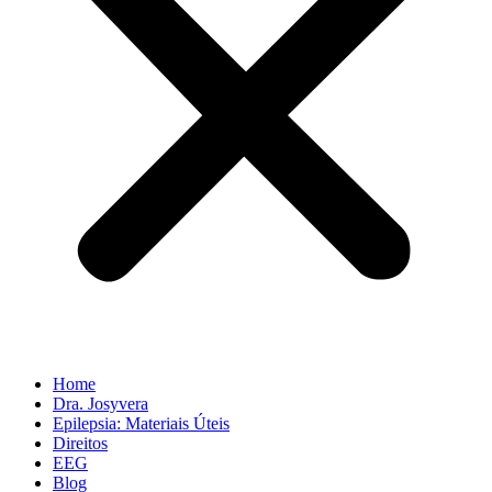
Home
Dra. Josyvera
Epilepsia: Materiais Úteis
Direitos
EEG
Blog