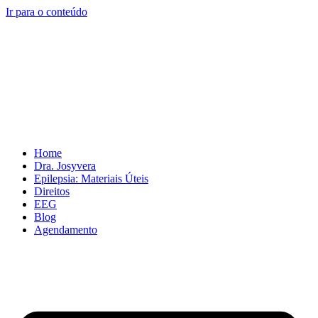
Ir para o conteúdo
Home
Dra. Josyvera
Epilepsia: Materiais Úteis
Direitos
EEG
Blog
Agendamento